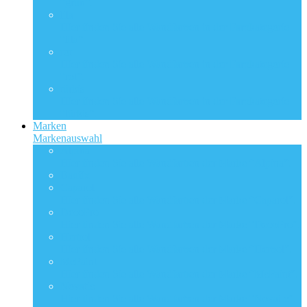
“grün”.
lila
Hier finden Sie alle Wandfarben in der Farbkategorie
“lila”.
rot
Hier finden Sie alle Wandfarben in der Farbkategorie
“rot”.
türkis
Hier finden Sie alle Wandfarben in der Farbkategorie
“türkis”.
Marken
Markenauswahl
Alpina
Hier finden Sie alle Wandfarben der Marke “Alpina”.
Baufix
Caparol
Hier finden Sie alle Wandfarben der Marke “Caparol”.
DecoPro
Hier finden Sie alle Wandfarben der Marke “DecoPro”.
Herbol
Hier finden Sie alle Wandfarben der Marke “Herbol”.
McPaint
Hier finden Sie alle Wandfarben der Marke “McPaint”.
Novatic
Hier finden Sie alle Wandfarben der Marke “Novatic”.