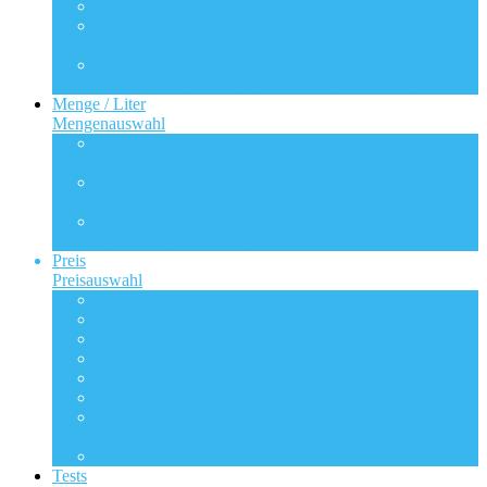
Schöner Wohnen Farbe
Schulz
Hier finden Sie alle Wandfarben der Marke “Schulz”.
Wilckens
Hier finden Sie alle Wandfarben der Marke “Wilckens”.
Menge / Liter
Mengenauswahl
bis 5 Liter
Wandfarben bis 5 Liter
bis 10 Liter
Wandfarben bis 10 Liter
bis 20 Liter
Wandfarben bis 20 Liter
Preis
Preisauswahl
bis 10€
bis 20€
bis 30€
bis 40€
bis 50€
bis 60€
bis 70€
bis 80€
über 80 €
Tests